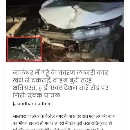
गड्ढे
के
कारण
लग्जरी
कार
खंभे
से
टकराई,
वाहन
बुरी
जालंधर में गड्ढे के कारण लग्जरी कार
तरह
खंभे से टकराई, वाहन बुरी तरह
क्षतिग्रस्त,
हाई-
क्षतिग्रस्त, हाई-एक्सटेंशन तारें रोड पर
एक्सटेंशन
गिरी; युवक घायल
तारें
Jalandhar
/
admin
रोड
पर
जालंधर: जालंधर के देओल नगर के पास देर रात एक लग्जरी कार
गिरी;
का भीषण हादसा हो गया। हादसे में कार पूरी तरह क्षतिग्रस्त हो
युवक
गई और चालक को गंभीर चोटें आई हैं। प्राप्त जानकारी के