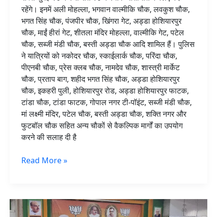
रहेंगे। इनमें अली मोहल्ला, भगवान वाल्मीकि चौक, लवकुश चौक,
भगत सिंह चौक, पंजपीर चौक, खिंगरा गेट, अड्डा होशियारपुर
चौक, माईं हीरां गेट, शीतला मंदिर मोहल्ला, वाल्मीकि गेट, पटेल
चौक, सब्जी मंडी चौक, बस्ती अड्डा चौक आदि शामिल हैं। पुलिस
ने यात्रियों को नकोदर चौक, स्काईलार्क चौक, परिंदा चौक,
पीएनबी चौक, प्रेस क्लब चौक, नामदेव चौक, शास्त्री मार्केट
चौक, प्रताप बाग, शहीद भगत सिंह चौक, अड्डा होशियारपुर
चौक, इकहरी पुली, होशियारपुर रोड, अड्डा होशियारपुर फाटक,
टांडा चौक, टांडा फाटक, गोपाल नगर टी-पॉइंट, सब्जी मंडी चौक,
मां लक्ष्मी मंदिर, पटेल चौक, बस्ती अड्डा चौक, शक्ति नगर और
फुटबॉल चौक सहित अन्य चौकों से वैकल्पिक मार्गों का उपयोग
करने की सलाह दी है
Read More »
भाजपा
पंजाब