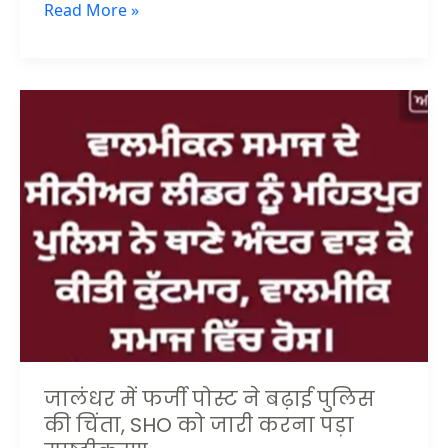
Read More »
जालंधर
में
फर्जी
पोस्ट
ने
बढ़ाई
पुलिस
की
चिंता,
SHO
को
जारी
करना
जालंधर में फर्जी पोस्ट ने बढ़ाई पुलिस
पड़ा
की चिंता, SHO को जारी करना पड़ा
स्पष्टीकरण