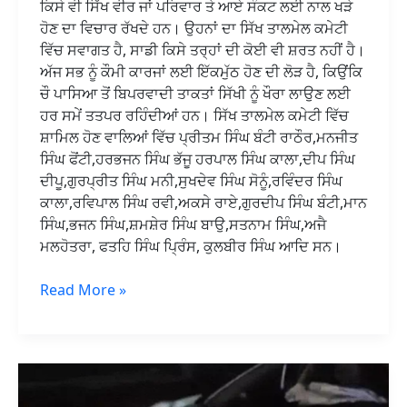
ਕਿਸੇ ਵੀ ਸਿੱਖ ਵੀਰ ਜਾਂ ਪਰਿਵਾਰ ਤੇ ਆਏ ਸੰਕਟ ਲਈ ਨਾਲ ਖੜੇ
ਹੋਣ ਦਾ ਵਿਚਾਰ ਰੱਖਦੇ ਹਨ। ਉਹਨਾਂ ਦਾ ਸਿੱਖ ਤਾਲਮੇਲ ਕਮੇਟੀ
ਵਿੱਚ ਸਵਾਗਤ ਹੈ, ਸਾਡੀ ਕਿਸੇ ਤਰ੍ਹਾਂ ਦੀ ਕੋਈ ਵੀ ਸ਼ਰਤ ਨਹੀਂ ਹੈ।
ਅੱਜ ਸਭ ਨੂੰ ਕੌਮੀ ਕਾਰਜਾਂ ਲਈ ਇੱਕਮੁੱਠ ਹੋਣ ਦੀ ਲੋੜ ਹੈ, ਕਿਉਂਕਿ
ਚੌ ਪਾਸਿਆ ਤੋਂ ਬਿਪਰਵਾਦੀ ਤਾਕਤਾਂ ਸਿੱਖੀ ਨੂੰ ਖੌਰਾ ਲਾਉਣ ਲਈ
ਹਰ ਸਮੇਂ ਤਤਪਰ ਰਹਿੰਦੀਆਂ ਹਨ। ਸਿੱਖ ਤਾਲਮੇਲ ਕਮੇਟੀ ਵਿੱਚ
ਸ਼ਾਮਿਲ ਹੋਣ ਵਾਲਿਆਂ ਵਿੱਚ ਪ੍ਰੀਤਮ ਸਿੰਘ ਬੰਟੀ ਰਾਠੌਰ,ਮਨਜੀਤ
ਸਿੰਘ ਫੋਂਟੀ,ਹਰਭਜਨ ਸਿੰਘ ਭੱਜੂ ਹਰਪਾਲ ਸਿੰਘ ਕਾਲਾ,ਦੀਪ ਸਿੰਘ
ਦੀਪੂ,ਗੁਰਪ੍ਰੀਤ ਸਿੰਘ ਮਨੀ,ਸੁਖਦੇਵ ਸਿੰਘ ਸੋਨੂੰ,ਰਵਿੰਦਰ ਸਿੰਘ
ਕਾਲਾ,ਰਵਿਪਾਲ ਸਿੰਘ ਰਵੀ,ਅਕਸੇ ਰਾਏ,ਗੁਰਦੀਪ ਸਿੰਘ ਬੰਟੀ,ਮਾਨ
ਸਿੰਘ,ਭਜਨ ਸਿੰਘ,ਸ਼ਮਸ਼ੇਰ ਸਿੰਘ ਬਾਉ,ਸਤਨਾਮ ਸਿੰਘ,ਅਜੈ
ਮਲਹੋਤਰਾ, ਫਤਹਿ ਸਿੰਘ ਪ੍ਰਿੰਸ, ਕੁਲਬੀਰ ਸਿੰਘ ਆਦਿ ਸਨ।
Read More »
जालंधर
में