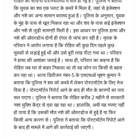
रोहित की संदिग्ध परिस्थितियों में मौत हो गई है। पुलिस ने बताया
थे
कि युवक का शव एक प्लाट के कमरे में मिला है, जहां से इंजेक्शन
नशीेले
और नशे का अन्य सामान बरामद हुआ है। पुलिस के अनुसार, युवक
इंजेक्शन
के मुंह के पास से खून निकल रहा था और शव के पास कई इंजेक्शन
और नशे से जुड़ी सामग्री मिली है। इस आधार पर पुलिस हत्या और
नशे की ओवरडोज दोनों ही एंगल से जांच कर रही है। मृतक के
परिवार ने आरोप लगाया है कि रोहित की कुछ दिन पहले कुछ
युवकों से लड़ाई हुई थी और उसे बुरी तरह पीटा गया था। परिवार
ने हत्या की आशंका जताई है। साथ ही, परिवार का कहना है कि
रोहित जब घर से बाहर निकला था तो वह फोन पर किसी से बहस
कर रहा था। थाना डिवीजन नंबर-5 के एसएचओ भूषण कुमार ने
बताया कि पुलिस ने शव को कब्जे में लेकर पोस्टमॉर्टम के लिए भेज
दिया है। पोस्टमॉर्टम रिपोर्ट आने के बाद ही मौत के कारणों का पता
चल पाएगा। पुलिस ने बताया कि रोहित करीब 2 महीने से सरकारी
नशा मुक्ति केंद्र से दवा खा रहा था। हालांकि, अभी यह स्पष्ट नहीं
हो पाया है कि उसकी मौत नशे की ओवरडोज से हुई है या फिर
किसी अन्य कारण से। पुलिस ने बताया कि पोस्टमॉर्टम रिपोर्ट आने
के बाद ही मामले में आगे की कार्रवाई की जाएगी।