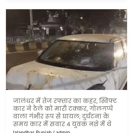
जालंधर
में
तेज
रफ्तार
का
कहर,
स्विफ्ट
कार
ने
ठेले
को
मारी
टक्कर,
जालंधर में तेज रफ्तार का कहर, स्विफ्ट
गोलगप्पे
कार ने ठेले को मारी टक्कर, गोलगप्पे
वाला
वाला गंभीर रूप से घायल; दुर्घटना के
गंभीर
समय कार में सवार 4 युवक नशे में थे
रूप
Jalandhar
,
Punjab
/
admin