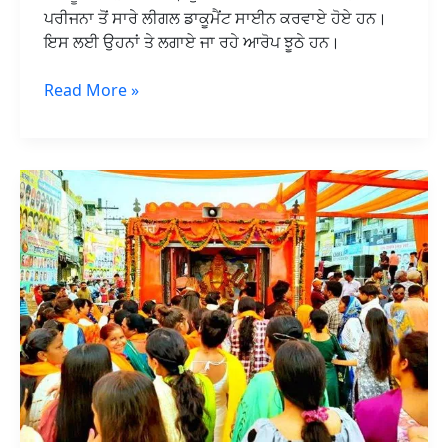
ਪਰੀਜਨਾ ਤੋਂ ਸਾਰੇ ਲੀਗਲ ਡਾਕੂਮੈਂਟ ਸਾਈਨ ਕਰਵਾਏ ਹੋਏ ਹਨ।
ਇਸ ਲਈ ਉਹਨਾਂ ਤੇ ਲਗਾਏ ਜਾ ਰਹੇ ਆਰੋਪ ਝੂਠੇ ਹਨ।
Read More »
जालंधर
में
वाल्मीकि
जयंती
को
लेकर
आज
निकाली
जाएगी
भव्य
शोभायात्रा,
रात