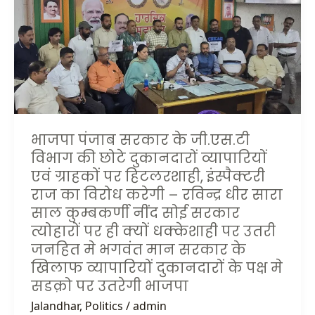
सरकार
के
जी.एस.टी
विभाग
की
छोटे
दुकानदारों
व्यापारियों
भाजपा पंजाब सरकार के जी.एस.टी
एवं
विभाग की छोटे दुकानदारों व्यापारियों
ग्राहकों
एवं ग्राहकों पर हिटलरशाही, इंस्पैक्टरी
पर
राज का विरोध करेगी – रविन्द्र धीर सारा
हिटलरशाही,
साल कुम्बकर्णी नींद सोई सरकार
इंस्पैक्टरी
त्योहारों पर ही क्यों धक्केशाही पर उतरी
राज
जनहित मे भगवंत मान सरकार के
का
खिलाफ व्यापारियों दुकानदारों के पक्ष मे
विरोध
सडक़ो पर उतरेगी भाजपा
करेगी
–
Jalandhar
,
Politics
/
admin