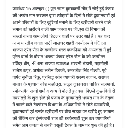
रविन्द्र
जालंधर 16 अक्तूबर ( ) पूरा साल कुम्बकर्णी नींद में सोई हुई पंजाब
धीर
की भगवंत मान सरकार द्वारा त्योहारों के दिनों मे छोटे दुकानदारों एवं
सारा
अपने परिवारों के लिए ख़ुशियां मनाने के लिए खऱीदारी करने वाले
साल
समान को खऱीदने वाली आम जनता पर जी.एस टी विभाग की
कुम्बकर्णी
सख्ती करवा आम लोगो हिटलर शाही पर उतर आई है। यह शब्द
नींद
आज भारतीय जनता पार्टी जालंधर शहरी कार्यालय मे •िाला
सोई
भाजपा ट्रेड सैल के कन्वीनर भरत ककडिय़ा की अध्यक्षता में हुई
सरकार
प्रेस वार्ता के दौरान भाजपा पंजाब ट्रेड सैल के को-कन्वीनर
त्योहारों
रविंद्र धीर, •िाला भाजपा उपाध्यक्ष अश्वनी भंडारी, महामंत्री
पर
राजेश कपूर, अशोक सरीन हिक्की, अमरजीत सिंह गोल्डी, पूर्व
ही
पार्षद सुनीता रिंकू, प्रसिद्ध बर्तन व्यापारी अरुण बजाज, सराफा
क्यों
बाजार के प्रधान नरेश मल्होत्रा, सलून दुकानदार नासिर सलमानी,
धक्केशाही
स्पोक्समैन सन्नी शर्मा व अन्य ने बोलते हुए कहा पिछले कुछ दिनों से
पर
नवरात्रों के शुरू होते ही पंजाब के मुख्यमंत्री भगवंत मान के नेतृत्व
उतरी
में चलने वाले टैक्सेशन विभाग के अधिकारियों ने छोटे व्यापारियों,
जनहित
दुकानदारों एवं उनके खऱीदारों पर बीच सडक़ पर खऱीदे हुए सामान
मे
की चैकिंग कर इंस्पेक्टरी राज की धक्केशाही शुरू कर व्यापारियों
भगवंत
समेत आम जनता से जबरी वसूली टैक्स के नाम पर शुरू की हुई है।
मान