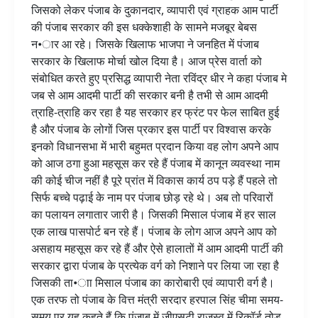
जिसको लेकर पंजाब के दुकानदार, व्यापारी एवं ग्राहक आम पार्टी
सरकार
की पंजाब सरकार की इस धक्केशाही के सामने मजबूर बेबस
के
न•ार आ रहे। जिसके खिलाफ भाजपा ने जनहित में पंजाब
खिलाफ
सरकार के खिलाफ मोर्चा खोल दिया है। आज प्रेस वार्ता को
व्यापारियों
संबोधित करते हुए प्रसिद्ध व्यापारी नेता रविंद्र धीर ने कहा पंजाब मे
दुकानदारों
जब से आम आदमी पार्टी की सरकार बनी है तभी से आम आदमी
के
त्राहि-त्राहि कर रहा है यह सरकार हर फ्रंट पर फेल साबित हुई
पक्ष
है और पंजाब के लोगों जिस प्रकार इस पार्टी पर विश्वास करके
मे
इनको विधानसभा में भारी बहुमत प्रदान किया वह लोग अपने आप
सडक़ो
को आज ठगा हुआ महसूस कर रहे हैं पंजाब में कानून व्यवस्था नाम
पर
की कोई चीज नहीं है पूरे प्रांत में विकास कार्य ठप पड़े हैं पहले तो
उतरेगी
सिर्फ बच्चे पढ़ाई के नाम पर पंजाब छोड़ रहे थे। अब तो परिवारों
भाजपा
का पलायन लगातार जारी है। जिसकी मिसाल पंजाब में हर साल
एक लाख पासपोर्ट बन रहे हैं। पंजाब के लोग आज अपने आप को
असहाय महसूस कर रहे हैं और ऐसे हालातों में आम आदमी पार्टी की
सरकार द्वारा पंजाब के प्रत्येक वर्ग को निशाने पर लिया जा रहा है
जिसकी ता•ाा मिसाल पंजाब का कारोबारी एवं व्यापारी वर्ग है।
एक तरफ तो पंजाब के वित्त मंत्री सरदार हरपाल सिंह चीमा समय-
समय पर यह कहते हैं कि पंजाब में जीएसटी राजस्व में रिकॉर्ड तोड़