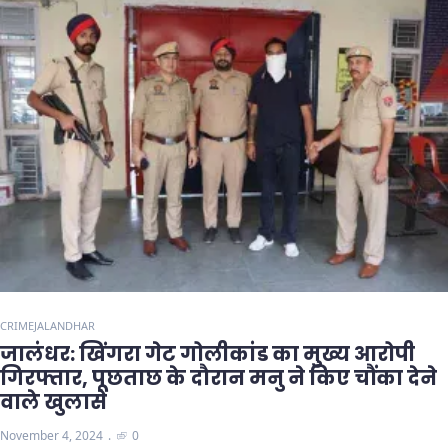
CRIME
JALANDHAR
जालंधर: खिंगरा गेट गोलीकांड का मुख्य आरोपी
गिरफ्तार, पूछताछ के दौरान मनु ने किए चौंका देने
वाले खुलासे
November 4, 2024
0