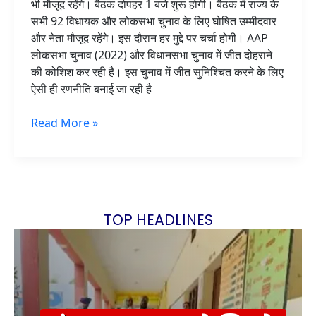
भी मौजूद रहेंगे। बैठक दोपहर 1 बजे शुरू होगी। बैठक में राज्य के
सभी 92 विधायक और लोकसभा चुनाव के लिए घोषित उम्मीदवार
और नेता मौजूद रहेंगे। इस दौरान हर मुद्दे पर चर्चा होगी। AAP
लोकसभा चुनाव (2022) और विधानसभा चुनाव में जीत दोहराने
की कोशिश कर रही है। इस चुनाव में जीत सुनिश्चित करने के लिए
ऐसी ही रणनीति बनाई जा रही है
Read More »
कब्र खोदने के बाद ‘कत्ल’:
TOP HEADLINES
इंस्टाग्राम पर बनाई
10 फीट गहरे गड्ढे में
चंडीगढ़ एयरपोर्ट से सिर्फ़
पंजाब में उधार दिए पैसे
PM Kisan Yojana: ये
कनाडा की GF, फिर इंप्रेस
दफनाई लाश, 6 टुकड़ों में
काम करना है बेहद जरूरी,
मांगना युवक को पड़ गया
2 अंतर्राष्ट्रीय उड़ाने?
पुलिस ने बरामद किया
करने के चक्कर में कर