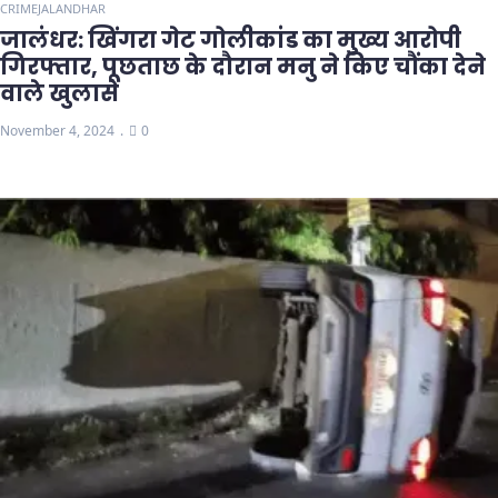
CRIME
JALANDHAR
जालंधर: खिंगरा गेट गोलीकांड का मुख्य आरोपी
गिरफ्तार, पूछताछ के दौरान मनु ने किए चौंका देने
वाले खुलासे
November 4, 2024
0