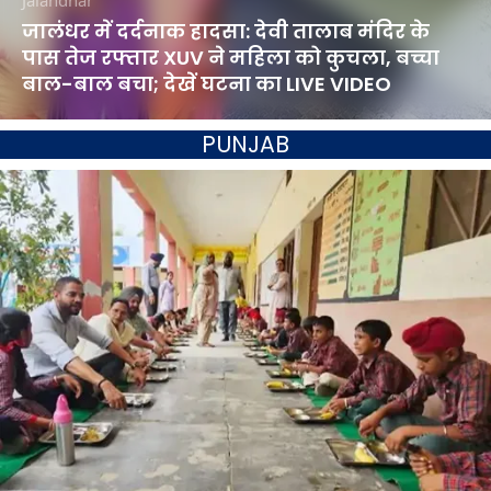
Jalandhar
जालंधर में दर्दनाक हादसा: देवी तालाब मंदिर के
पास तेज रफ्तार XUV ने महिला को कुचला, बच्चा
बाल-बाल बचा; देखें घटना का LIVE VIDEO
PUNJAB