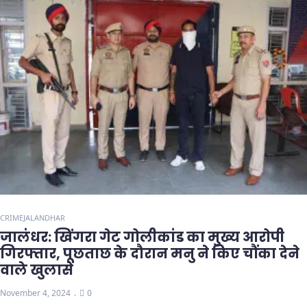
CRIME
JALANDHAR
जालंधर: खिंगरा गेट गोलीकांड का मुख्य आरोपी
गिरफ्तार, पूछताछ के दौरान मनु ने किए चौंका देने
वाले खुलासे
November 4, 2024
0