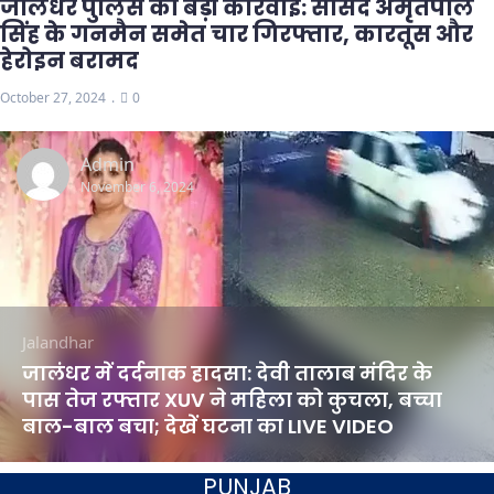
जालंधर पुलिस की बड़ी कार्रवाई: सांसद अमृतपाल
सिंह के गनमैन समेत चार गिरफ्तार, कारतूस और
हेरोइन बरामद
October 27, 2024
0
Admin
November 6, 2024
Jalandhar
जालंधर में दर्दनाक हादसा: देवी तालाब मंदिर के
पास तेज रफ्तार XUV ने महिला को कुचला, बच्चा
बाल-बाल बचा; देखें घटना का LIVE VIDEO
PUNJAB