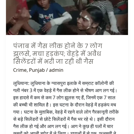
7
लोग
झुलसे,
मचा
हड़कंप;
वेहड़े
में
पंजाब में गैस लीक होने के 7 लोग
अवैध
झुलसे, मचा हड़कंप; वेहड़े में अवैध
सिलेंडरों
सिलेंडरों में भरी जा रही थी गैस
में
Crime
,
Punjab
/
admin
भरी
जा
लुधियाना: लुधियाना के ग्यासपुरा इलाके में सम्राट कॉलोनी की
रही
गली नंबर 3 में एक वेहड़े में गैस लीक होने से भीषण आग लग गई।
थी
इस हादसे में कम से कम 7 लोग झुलस गए हैं, जिनमें एक 7 साल
गैस
की बच्ची भी शामिल है। इस घटना के दौरान वेहड़े में हड़कंप मच
गया। घटना के मुताबिक, वेहड़े में रहने वाले लोग गैरकानूनी तरीके
से बड़े सिलेंडरों से छोटे सिलेंडरों में गैस भर रहे थे। इसी दौरान
गैस लीक हो गई और आग लग गई। आग ने कुछ ही पलों में चार
कमरों को अपनी चपेट में ले लिया। घायलों में से एक, फूलमती ने