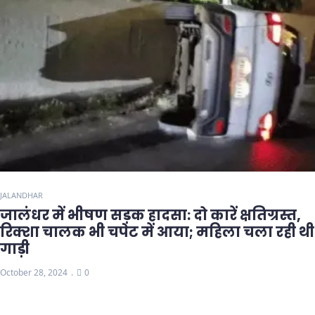
JALANDHAR
जालंधर में भीषण सड़क हादसा: दो कारें क्षतिग्रस्त,
रिक्शा चालक भी चपेट में आया; महिला चला रही थी
गाड़ी
October 28, 2024
0