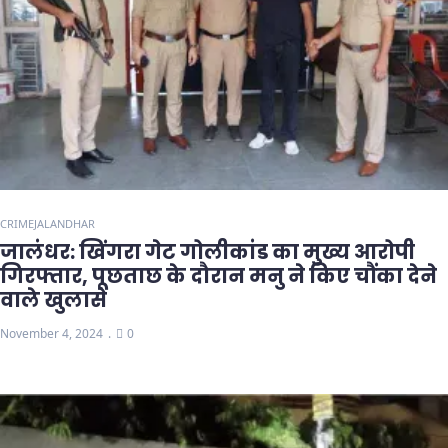
CRIME
JALANDHAR
जालंधर: खिंगरा गेट गोलीकांड का मुख्य आरोपी
गिरफ्तार, पूछताछ के दौरान मनु ने किए चौंका देने
वाले खुलासे
November 4, 2024
0