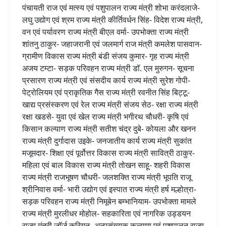
पंचायती राज एवं मत्स्य एवं पशुपालन राज्य मंत्री शोभा करंदलाजे-
लघु उद्योग एवं श्रम राज्य मंत्री कीर्तिवर्धन सिंह- विदेश राज्य मंत्री,
वन एवं पर्यावरण राज्य मंत्री बीएल वर्मा- उपभोक्ता राज्य मंत्री
शांतनु ठाकुर- जहाजरानी एवं जलमार्ग राज मंत्री कमलेश पासवान-
ग्रामीण विकास राज्य मंत्री बंडी संजय कुमार- गृह राज्य मंत्री
अजय टम्टा- सड़क परिवहन राज्य मंत्री डॉ. एल मुरुगन- सूचना
प्रसारण राज्य मंत्री एवं संसदीय कार्य राज्य मंत्री सुरेश गोपी-
पेट्रोलियम एवं प्राकृतिक गैस राज्य मंत्री रवनीत सिंह बिट्टू-
खाद्य प्रसंस्करण एवं रेल राज्य मंत्री संजय सेठ- रक्षा राज्य मंत्री
रक्षा खडसे- युवा एवं खेल राज्य मंत्री भगीरथ चौधरी- कृषि एवं
किसान कल्याण राज्य मंत्री सतीश चंद्र दुबे- कोयला और खनन
राज्य मंत्री दुर्गादास उइके- जनजातीय कार्य राज्य मंत्री सुकांत
मजूमदार- शिक्षा एवं पूर्वोत्तर विकास राज्य मंत्री सावित्री ठाकुर-
महिला एवं बाल विकास राज्य मंत्री तोखन साहू- शहरी विकास
राज्य मंत्री राजभूषण चौधरी- जलशक्ति राज्य मंत्री भूपति राजू
श्रीनिवास वर्मा- भारी उद्योग एवं इस्पात राज्य मंत्री हर्ष मल्होत्रा-
सड़क परिवहन राज्य मंत्री निमूबेन बम्भानियाम- उपभोक्ता मामले
राज्य मंत्री मुरलीधर मोहोल- सहकारिता एवं नागरिक उड्डयन
राज्य मंत्री जॉर्ज कुरियन- अल्पसंख्यक कल्याण एवं पशुपालन राज्य