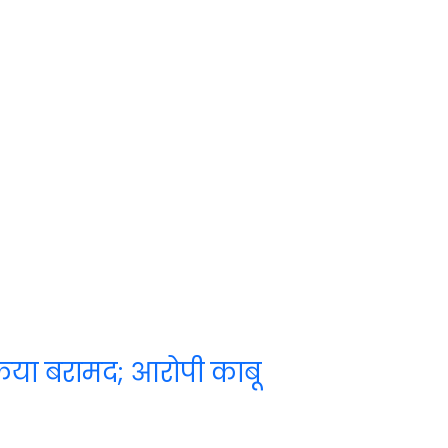
किया बरामद; आरोपी काबू