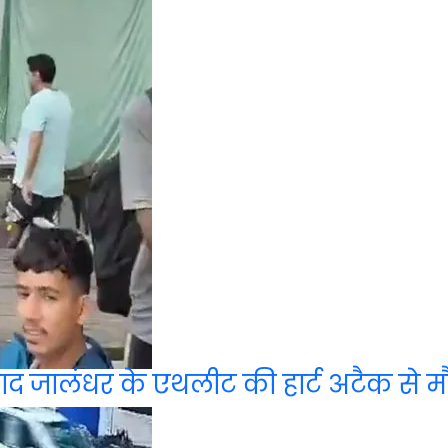
 बाद जालंधर के एथलीट की हार्ट अटैक से मौ