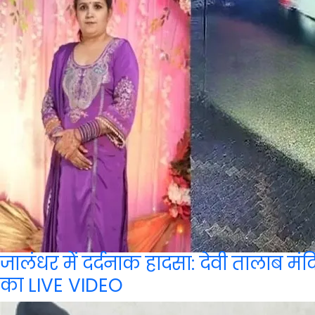
जालंधर में दर्दनाक हादसा: देवी तालाब म
का LIVE VIDEO