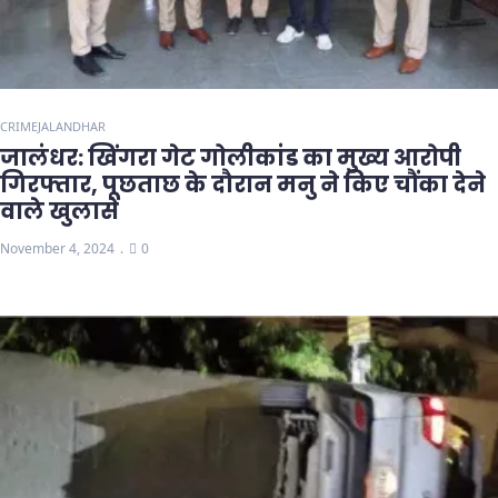
CRIME
JALANDHAR
जालंधर: खिंगरा गेट गोलीकांड का मुख्य आरोपी
गिरफ्तार, पूछताछ के दौरान मनु ने किए चौंका देने
वाले खुलासे
November 4, 2024
0