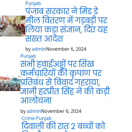
Punjab
पंजाब सरकार ने मिड डे
मील वितरण में गड़बड़ी पर
लिया कड़ा संज्ञान, दिए यह
सख्त आदेश
by
admin
November 6, 2024
Punjab
सभी हवाईअड्डों पर सिख
कर्मचारियों की कृपाण पर
ंजाब सरकार ने मिड डे मील वितरण म
प्रतिबंध से विवाद गहराया,
संज्ञान, दिए यह स
ज्ञानी हरप्रीत सिंह ने की कड़ी
आलोचना
by
admin
November 6, 2024
Crime
Punjab
दिवाली की रात 2 बच्चों को