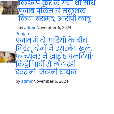
किडनैप कर ले गया था साथ,
पंजाब पुलिस ने सकुशल
किया बरामद; आरोपी काबू
by
admin
November 6, 2024
Punjab
पंजाब में दो गाड़ियों के बीच
भिड़ंत, दोनों ने एयरबैग खुले,
फॉर्च्यूनर ने खाई 5 पलटियां;
किट्टी पार्टी से लौट रही
देवरानी-जेठानी घायल
by
admin
November 6, 2024