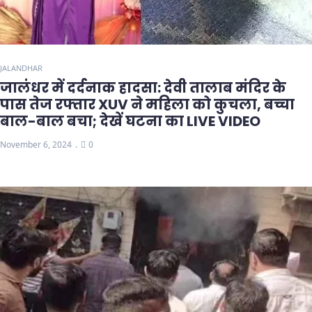
JALANDHAR
जालंधर में दर्दनाक हादसा: देवी तालाब मंदिर के
पास तेज रफ्तार XUV ने महिला को कुचला, बच्चा
बाल-बाल बचा; देखें घटना का LIVE VIDEO
November 6, 2024
0