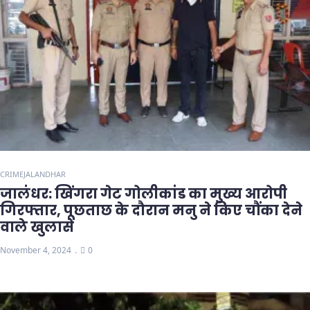
CRIME
JALANDHAR
जालंधर: खिंगरा गेट गोलीकांड का मुख्य आरोपी
गिरफ्तार, पूछताछ के दौरान मनु ने किए चौंका देने
वाले खुलासे
November 4, 2024
0