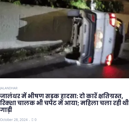
JALANDHAR
जालंधर में भीषण सड़क हादसा: दो कारें क्षतिग्रस्त,
रिक्शा चालक भी चपेट में आया; महिला चला रही थी
गाड़ी
October 28, 2024
0