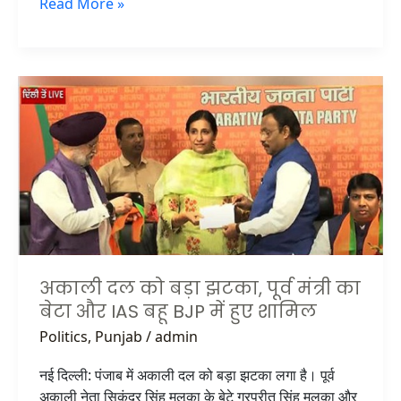
Read More »
अकाली
दल
को
बड़ा
झटका,
पूर्व
मंत्री
का
बेटा
और
अकाली दल को बड़ा झटका, पूर्व मंत्री का
IAS
बेटा और IAS बहू BJP में हुए शामिल
बहू
Politics
,
Punjab
/
admin
BJP
में
नई दिल्ली: पंजाब में अकाली दल को बड़ा झटका लगा है। पूर्व
हुए
अकाली नेता सिकंदर सिंह मलूका के बेटे गुरप्रीत सिंह मलूका और