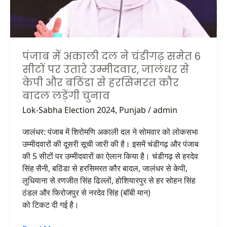
6
सीटों
पर
उतारे
पंजाब में अकाली दल ने चंडीगढ़ समेत 6
उम्मीदवार,
सीटों पर उतारे उम्मीदवार, जालंधर से
जालंधर
केपी और बठिंडा से हरसिमरत कौर
से
बादल लड़ेंगी चुनाव
केपी
और
Lok-Sabha Election 2024
,
Punjab
/
admin
बठिंडा
जालंधर: पंजाब में शिरोमणि अकाली दल ने सोमवार को लोकसभा
से
उम्मीदवारों की दूसरी सूची जारी की है। इसमें चंडीगढ़ और पंजाब
हरसिमरत
की 5 सीटों पर उम्मीदवारों का ऐलान किया है। चंडीगढ़ से हरदेव
कौर
सिंह सैनी, बठिंडा से हरसिमरत कौर बादल, जालंधर से केपी,
बादल
लुधियाना से रणजीत सिंह ढिल्लों, होशियारपुर से हर सोहन सिंह
लड़ेंगी
ठंडल और फिरोजपुर से नरदेव सिंह (बॉबी मान)
चुनाव
को टिकट दी गई है।