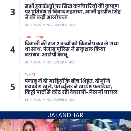
सभी हवाईअड्डों पर सिख कर्मचारियों की कृपाण
पर प्रतिबंध से विवाद गहराया, ज्ञानी हरप्रीत सिंह
ने की कड़ी आलोचना
BY
ADMIN
NOVEMBER 6, 2024
CRIME
PUNJAB
दिवाली की रात 2 बच्चों को किडनैप कर ले गया
था साथ, पंजाब पुलिस ने सकुशल किया
बरामद; आरोपी काबू
BY
ADMIN
NOVEMBER 6, 2024
PUNJAB
पंजाब में दो गाड़ियों के बीच भिड़ंत, दोनों ने
एयरबैग खुले, फॉर्च्यूनर ने खाई 5 पलटियां;
किट्टी पार्टी से लौट रही देवरानी-जेठानी घायल
BY
ADMIN
NOVEMBER 6, 2024
JALANDHAR