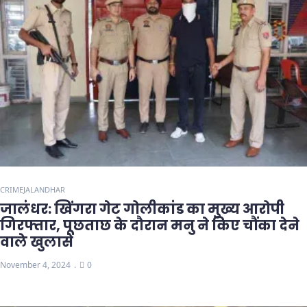
CRIME
JALANDHAR
जालंधर: खिंगरा गेट गोलीकांड का मुख्य आरोपी
गिरफ्तार, पूछताछ के दौरान मनु ने किए चौंका देने
वाले खुलासे
November 4, 2024
0