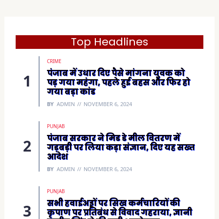
o
k
(
O
p
e
Top Headlines
n
s
i
CRIME
n
n
पंजाब में उधार दिए पैसे मांगना युवक को
e
पड़ गया महंगा, पहले हुई बहस और फिर हो
w
w
गया बड़ा कांड
i
n
BY
ADMIN
NOVEMBER 6, 2024
d
o
w
)
PUNJAB
पंजाब सरकार ने मिड डे मील वितरण में
गड़बड़ी पर लिया कड़ा संज्ञान, दिए यह सख्त
आदेश
BY
ADMIN
NOVEMBER 6, 2024
PUNJAB
सभी हवाईअड्डों पर सिख कर्मचारियों की
कृपाण पर प्रतिबंध से विवाद गहराया, ज्ञानी