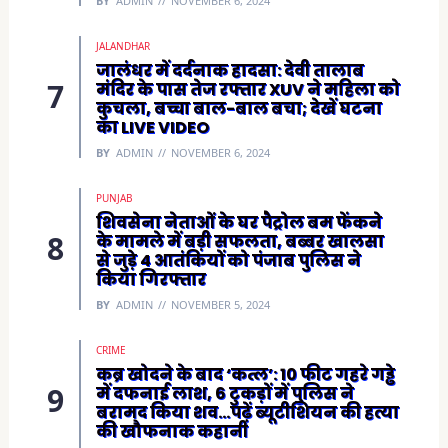
BY
ADMIN
NOVEMBER 6, 2024
JALANDHAR
जालंधर में दर्दनाक हादसा: देवी तालाब
मंदिर के पास तेज रफ्तार XUV ने महिला को
कुचला, बच्चा बाल-बाल बचा; देखें घटना
का LIVE VIDEO
BY
ADMIN
NOVEMBER 6, 2024
PUNJAB
शिवसेना नेताओं के घर पैट्रोल बम फेंकने
के मामले में बड़ी सफलता, बब्बर खालसा
से जुड़े 4 आतंकियों को पंजाब पुलिस ने
किया गिरफ्तार
BY
ADMIN
NOVEMBER 5, 2024
CRIME
कब्र खोदने के बाद ‘कत्ल’: 10 फीट गहरे गड्ढे
में दफनाई लाश, 6 टुकड़ों में पुलिस ने
बरामद किया शव…पढ़ें ब्यूटीशियन की हत्या
की खौफनाक कहानी