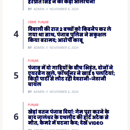
हरप्रीत सिंह ने की कड़ी आलोचना
BY
ADMIN
NOVEMBER 6, 2024
CRIME
PUNJAB
दिवाली की रात 2 बच्चों को किडनैप कर ले
गया था साथ, पंजाब पुलिस ने सकुशल
किया बरामद; आरोपी काबू
BY
ADMIN
NOVEMBER 6, 2024
PUNJAB
पंजाब में दो गाड़ियों के बीच भिड़ंत, दोनों ने
एयरबैग खुले, फॉर्च्यूनर ने खाई 5 पलटियां;
किट्टी पार्टी से लौट रही देवरानी-जेठानी
घायल
BY
ADMIN
NOVEMBER 6, 2024
PUNJAB
खेड़ां वतन पंजाब दियां: गेम पूरा करने के
बाद जालंधर के एथलीट की हार्ट अटैक से
मौत, कैमरे में घटना कैद; देखें VIDEO