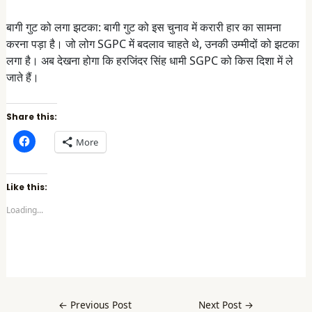
बागी गुट को लगा झटका: बागी गुट को इस चुनाव में करारी हार का सामना
करना पड़ा है। जो लोग SGPC में बदलाव चाहते थे, उनकी उम्मीदों को झटका
लगा है। अब देखना होगा कि हरजिंदर सिंह धामी SGPC को किस दिशा में ले
जाते हैं।
Share this:
C
More
l
i
c
k
t
Like this:
o
s
Loading...
h
a
r
e
o
n
F
a
c
e
b
←
Previous Post
Next Post
→
o