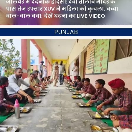
जालंधर में दर्दनाक हादसा: देवी तालाब मंदिर के
पास तेज रफ्तार XUV ने महिला को कुचला, बच्चा
बाल-बाल बचा; देखें घटना का LIVE VIDEO
PUNJAB