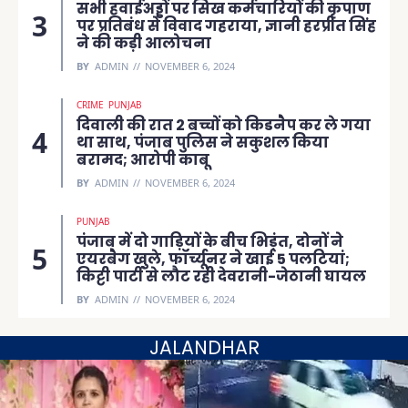
सभी हवाईअड्डों पर सिख कर्मचारियों की कृपाण
पर प्रतिबंध से विवाद गहराया, ज्ञानी हरप्रीत सिंह
ने की कड़ी आलोचना
BY
ADMIN
NOVEMBER 6, 2024
CRIME
PUNJAB
दिवाली की रात 2 बच्चों को किडनैप कर ले गया
था साथ, पंजाब पुलिस ने सकुशल किया
बरामद; आरोपी काबू
BY
ADMIN
NOVEMBER 6, 2024
PUNJAB
पंजाब में दो गाड़ियों के बीच भिड़ंत, दोनों ने
एयरबैग खुले, फॉर्च्यूनर ने खाई 5 पलटियां;
किट्टी पार्टी से लौट रही देवरानी-जेठानी घायल
BY
ADMIN
NOVEMBER 6, 2024
JALANDHAR