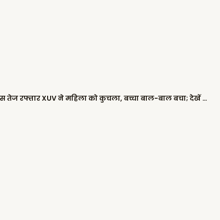
जालंधर में दर्दनाक हादसा: देवी तालाब मंदिर के पास तेज रफ्तार XUV ने महिला को कुचला, बच्चा बाल-बाल बचा; देखें घटना का LIVE VIDEO