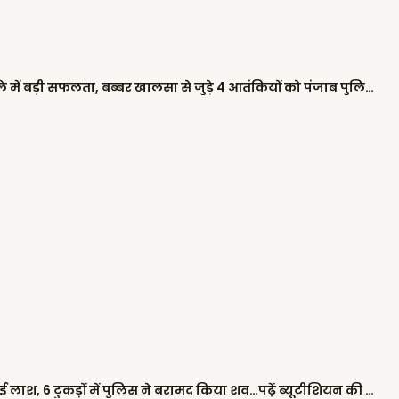
शिवसेना नेताओं के घर पैट्रोल बम फेंकने के मामले में बड़ी सफलता, बब्बर खालसा से जुड़े 4 आतंकियों को पंजाब पुलिस ने किया गिरफ्तार
कब्र खोदने के बाद ‘कत्ल’: 10 फीट गहरे गड्ढे में दफनाई लाश, 6 टुकड़ों में पुलिस ने बरामद किया शव…पढ़ें ब्यूटीशियन की हत्या की खौफनाक कहानी