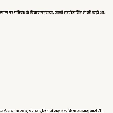
सभी हवाईअड्डों पर सिख कर्मचारियों की कृपाण पर प्रतिबंध से विवाद गहराया, ज्ञानी हरप्रीत सिंह ने की कड़ी आलोचना
दिवाली की रात 2 बच्चों को किडनैप कर ले गया था साथ, पंजाब पुलिस ने सकुशल किया बरामद; आरोपी काबू