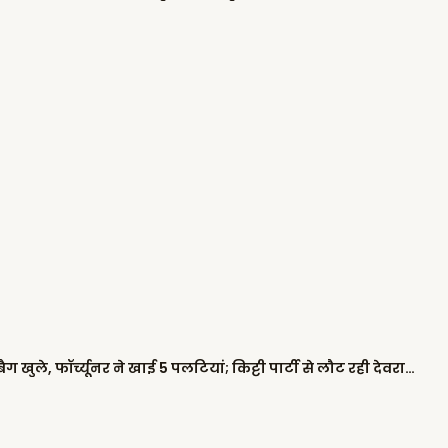
पंजाब में दो गाड़ियों के बीच भिड़ंत, दोनों ने एयरबैग खुले, फॉर्च्यूनर ने खाई 5 पलटियां; किट्टी पार्टी से लौट रही देवरानी-जेठानी घायल