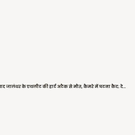
खेड़ां वतन पंजाब दियां: गेम पूरा करने के बाद जालंधर के एथलीट की हार्ट अटैक से मौत, कैमरे में घटना कैद; देखें VIDEO