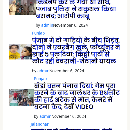
किडनैप कर ले गया था साथ,
पंजाब पुलिस ने सकुशल किया
बरामद; आरोपी काबू
by
admin
November 6, 2024
Punjab
पंजाब में दो गाड़ियों के बीच भिड़ंत,
दोनों ने एयरबैग खुले, फॉर्च्यूनर ने
खाई 5 पलटियां; किट्टी पार्टी से
लौट रही देवरानी-जेठानी घायल
by
admin
November 6, 2024
Punjab
खेड़ां वतन पंजाब दियां: गेम पूरा
करने के बाद जालंधर के एथलीट
की हार्ट अटैक से मौत, कैमरे में
घटना कैद; देखें VIDEO
by
admin
November 6, 2024
Jalandhar