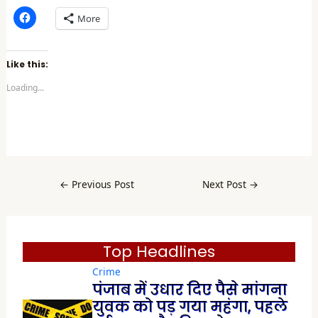
C
More
l
i
c
k
t
Like this:
o
s
Loading...
h
a
r
e
o
n
F
a
c
e
b
←
Previous Post
Next Post
→
o
o
k
(
O
p
e
Top Headlines
n
s
Crime
i
n
पंजाब में उधार दिए पैसे मांगना
n
e
युवक को पड़ गया महंगा, पहले
w