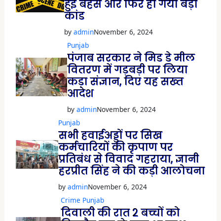
w
हुई बहस और फिर हो गया बड़ा
i
कांड
n
d
o
by
admin
November 6, 2024
w
)
Punjab
पंजाब सरकार ने मिड डे मील
वितरण में गड़बड़ी पर लिया
कड़ा संज्ञान, दिए यह सख्त
आदेश
by
admin
November 6, 2024
Punjab
सभी हवाईअड्डों पर सिख
कर्मचारियों की कृपाण पर
प्रतिबंध से विवाद गहराया, ज्ञानी
हरप्रीत सिंह ने की कड़ी आलोचना
by
admin
November 6, 2024
Crime
Punjab
दिवाली की रात 2 बच्चों को