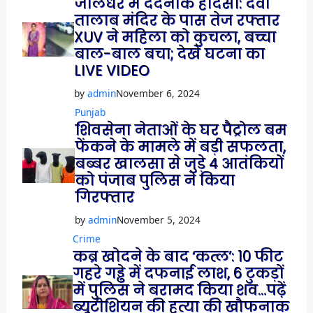
जालंधर में दर्दनाक हादसा: देवी
तालाब मंदिर के पास तेज रफ्तार
XUV ने महिला को कुचला, बच्चा
बाल-बाल बचा; देखें घटना का
LIVE VIDEO
by
admin
November 6, 2024
Punjab
शिवसेना नेताओं के घर पैट्रोल बम
फेंकने के मामले में बड़ी सफलता,
बब्बर खालसा से जुड़े 4 आतंकियों
को पंजाब पुलिस ने किया
गिरफ्तार
by
admin
November 5, 2024
Crime
कब्र खोदने के बाद ‘कत्ल’: 10 फीट
गहरे गड्ढे में दफनाई लाश, 6 टुकड़ों
में पुलिस ने बरामद किया शव…पढ़ें
ब्यूटीशियन की हत्या की खौफनाक