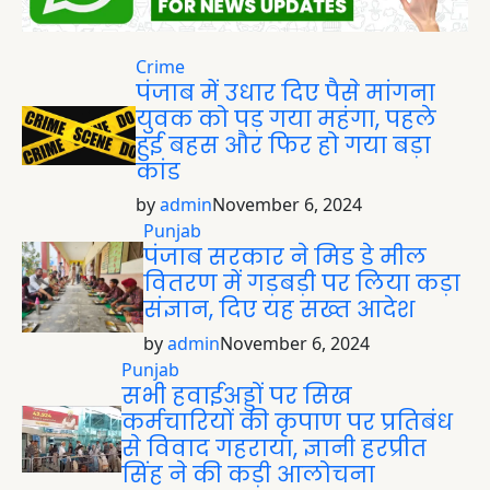
Crime
पंजाब में उधार दिए पैसे मांगना
युवक को पड़ गया महंगा, पहले
हुई बहस और फिर हो गया बड़ा
कांड
by
admin
November 6, 2024
Punjab
पंजाब सरकार ने मिड डे मील
वितरण में गड़बड़ी पर लिया कड़ा
संज्ञान, दिए यह सख्त आदेश
by
admin
November 6, 2024
Punjab
सभी हवाईअड्डों पर सिख
कर्मचारियों की कृपाण पर प्रतिबंध
से विवाद गहराया, ज्ञानी हरप्रीत
सिंह ने की कड़ी आलोचना