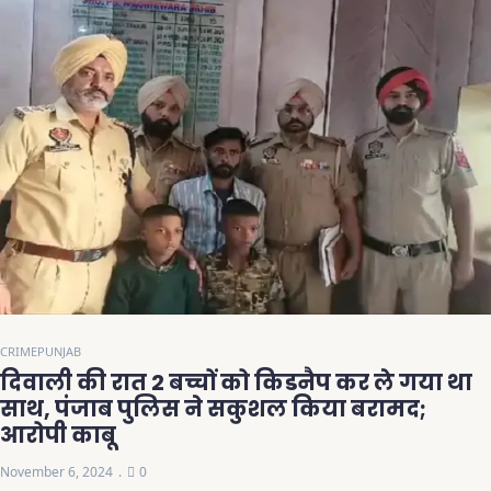
CRIME
PUNJAB
दिवाली की रात 2 बच्चों को किडनैप कर ले गया था
साथ, पंजाब पुलिस ने सकुशल किया बरामद;
आरोपी काबू
November 6, 2024
0