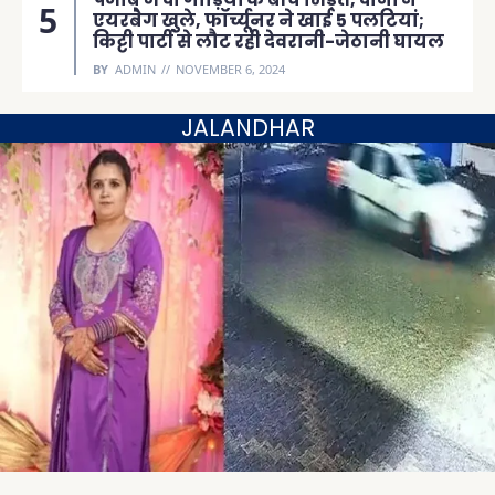
एयरबैग खुले, फॉर्च्यूनर ने खाई 5 पलटियां;
किट्टी पार्टी से लौट रही देवरानी-जेठानी घायल
BY
ADMIN
NOVEMBER 6, 2024
JALANDHAR