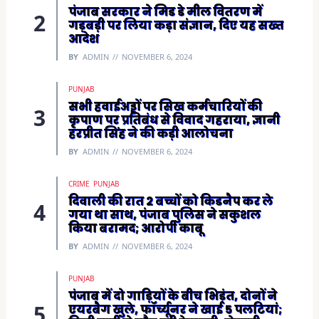
पंजाब सरकार ने मिड डे मील वितरण में
गड़बड़ी पर लिया कड़ा संज्ञान, दिए यह सख्त
आदेश
BY
ADMIN
NOVEMBER 6, 2024
PUNJAB
सभी हवाईअड्डों पर सिख कर्मचारियों की
कृपाण पर प्रतिबंध से विवाद गहराया, ज्ञानी
हरप्रीत सिंह ने की कड़ी आलोचना
BY
ADMIN
NOVEMBER 6, 2024
CRIME
PUNJAB
दिवाली की रात 2 बच्चों को किडनैप कर ले
गया था साथ, पंजाब पुलिस ने सकुशल
किया बरामद; आरोपी काबू
BY
ADMIN
NOVEMBER 6, 2024
PUNJAB
पंजाब में दो गाड़ियों के बीच भिड़ंत, दोनों ने
एयरबैग खुले, फॉर्च्यूनर ने खाई 5 पलटियां;