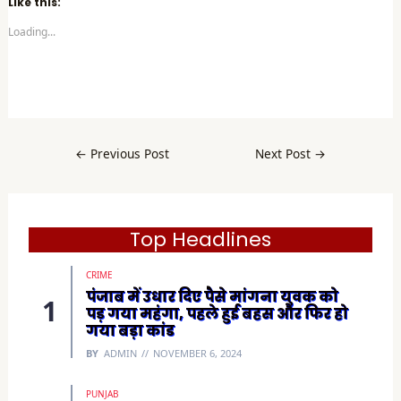
Like this:
o
s
Loading...
h
a
r
e
o
n
F
a
c
e
b
←
Previous Post
Next Post
→
o
o
k
(
O
p
e
Top Headlines
n
s
i
CRIME
n
n
पंजाब में उधार दिए पैसे मांगना युवक को
e
पड़ गया महंगा, पहले हुई बहस और फिर हो
w
w
गया बड़ा कांड
i
n
BY
ADMIN
NOVEMBER 6, 2024
d
o
w
)
PUNJAB