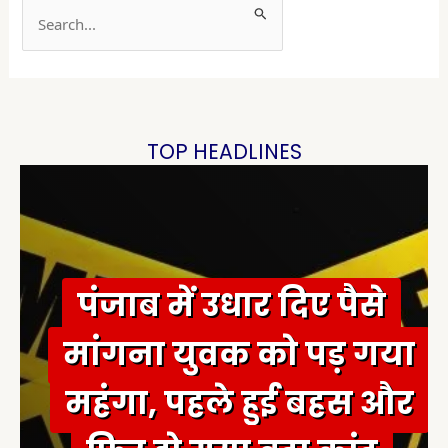
S
e
a
r
c
h
TOP HEADLINES
f
o
r
:
पंजाब में उधार दिए पैसे
मांगना युवक को पड़ गया
महंगा, पहले हुई बहस और