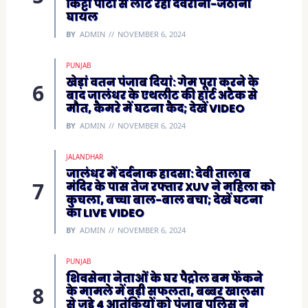
किट्टी पार्टी से लौट रही देवरानी-जेठानी
घायल
BY
ADMIN
NOVEMBER 6, 2024
PUNJAB
खेड़ां वतन पंजाब दियां: गेम पूरा करने के
बाद जालंधर के एथलीट की हार्ट अटैक से
मौत, कैमरे में घटना कैद; देखें VIDEO
BY
ADMIN
NOVEMBER 6, 2024
JALANDHAR
जालंधर में दर्दनाक हादसा: देवी तालाब
मंदिर के पास तेज रफ्तार XUV ने महिला को
कुचला, बच्चा बाल-बाल बचा; देखें घटना
का LIVE VIDEO
BY
ADMIN
NOVEMBER 6, 2024
PUNJAB
शिवसेना नेताओं के घर पैट्रोल बम फेंकने
के मामले में बड़ी सफलता, बब्बर खालसा
से जुड़े 4 आतंकियों को पंजाब पुलिस ने